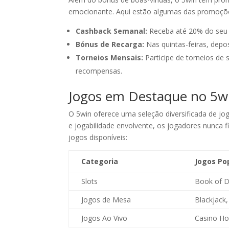
emocionante. Aqui estão algumas das promoçõe
Cashback Semanal:
Receba até 20% do seu 
Bónus de Recarga:
Nas quintas-feiras, depo
Torneios Mensais:
Participe de torneios de
recompensas.
Jogos em Destaque no 5w
O 5win oferece uma seleção diversificada de jo
e jogabilidade envolvente, os jogadores nunca
jogos disponíveis:
Categoria
Jogos Po
Slots
Book of D
Jogos de Mesa
Blackjack,
Jogos Ao Vivo
Casino Ho