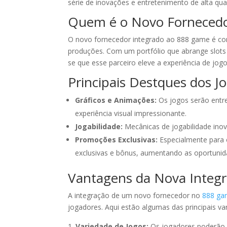
série de inovações e entretenimento de alta qua
Quem é o Novo Fornecedo
O novo fornecedor integrado ao 888 game é con
produções. Com um portfólio que abrange slots 
se que esse parceiro eleve a experiência de jogo
Principais Destques dos J
Gráficos e Animações:
Os jogos serão entr
experiência visual impressionante.
Jogabilidade:
Mecânicas de jogabilidade inov
Promoções Exclusivas:
Especialmente para 
exclusivas e bônus, aumentando as oportunid
Vantagens da Nova Integ
A integração de um novo fornecedor no
888 g
jogadores. Aqui estão algumas das principais va
Variedade de Jogos:
Os jogadores poderão 