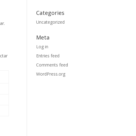
Categories
Uncategorized
ar.
Meta
Log in
ctar
Entries feed
Comments feed
WordPress.org