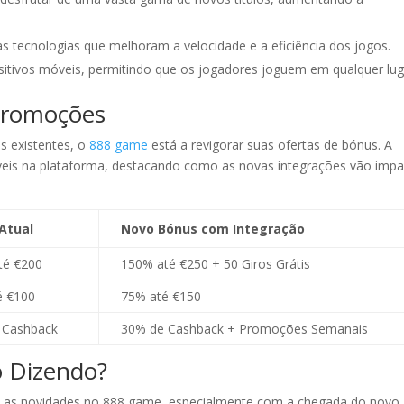
as tecnologias que melhoram a velocidade e a eficiência dos jogos.
sitivos móveis, permitindo que os jogadores joguem em qualquer lug
Promoções
s existentes, o
888 game
está a revigorar suas ofertas de bónus. A
íveis na plataforma, destacando como as novas integrações vão impa
Atual
Novo Bónus com Integração
té €200
150% até €250 + 50 Giros Grátis
é €100
75% até €150
 Cashback
30% de Cashback + Promoções Semanais
o Dizendo?
e as novidades no 888 game, especialmente com a chegada do novo