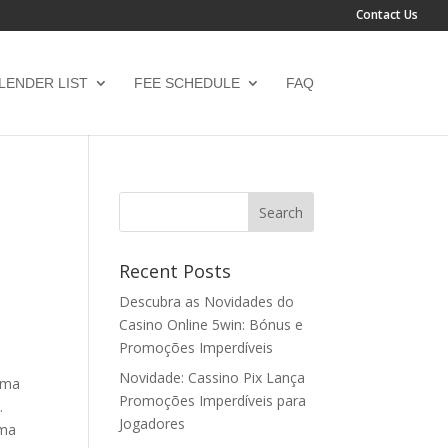
Contact Us
LENDER LIST
FEE SCHEDULE
FAQ
Recent Posts
Descubra as Novidades do
Casino Online 5win: Bónus e
Promoções Imperdíveis
Novidade: Cassino Pix Lança
uma
Promoções Imperdíveis para
.
Jogadores
uma