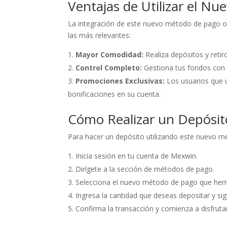
Ventajas de Utilizar el N
La integración de este nuevo método de pago of
las más relevantes:
Mayor Comodidad:
Realiza depósitos y retir
Control Completo:
Gestiona tus fondos con t
Promociones Exclusivas:
Los usuarios que 
bonificaciones en su cuenta.
Cómo Realizar un Depósi
Para hacer un depósito utilizando este nuevo 
Inicia sesión en tu cuenta de Mexwin.
Dirígete a la sección de métodos de pago.
Selecciona el nuevo método de pago que hem
Ingresa la cantidad que deseas depositar y sig
Confirma la transacción y comienza a disfrutar