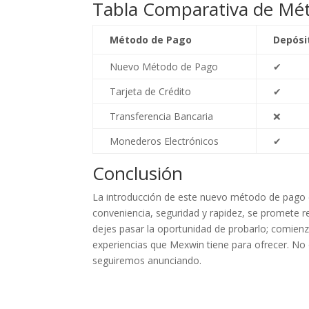
Tabla Comparativa de Mé
Método de Pago
Depósi
Nuevo Método de Pago
✔
Tarjeta de Crédito
✔
Transferencia Bancaria
❌
Monederos Electrónicos
✔
Conclusión
La introducción de este nuevo método de pago
conveniencia, seguridad y rapidez, se promete r
dejes pasar la oportunidad de probarlo; comienza
experiencias que Mexwin tiene para ofrecer. No
seguiremos anunciando.