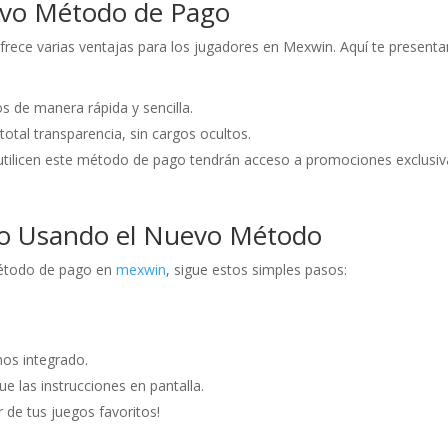
uevo Método de Pago
rece varias ventajas para los jugadores en Mexwin. Aquí te presen
os de manera rápida y sencilla.
otal transparencia, sin cargos ocultos.
utilicen este método de pago tendrán acceso a promociones exclusiv
to Usando el Nuevo Método
método de pago en
mexwin
, sigue estos simples pasos:
os integrado.
ue las instrucciones en pantalla.
 de tus juegos favoritos!