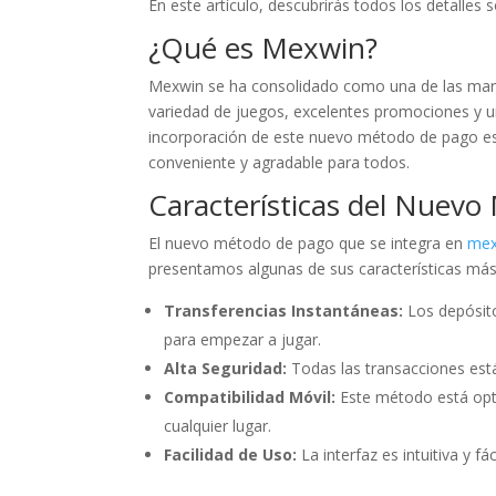
En este artículo, descubrirás todos los detall
¿Qué es Mexwin?
Mexwin se ha consolidado como una de las marc
variedad de juegos, excelentes promociones y u
incorporación de este nuevo método de pago es 
conveniente y agradable para todos.
Características del Nuev
El nuevo método de pago que se integra en
mex
presentamos algunas de sus características má
Transferencias Instantáneas:
Los depósito
para empezar a jugar.
Alta Seguridad:
Todas las transacciones est
Compatibilidad Móvil:
Este método está opti
cualquier lugar.
Facilidad de Uso:
La interfaz es intuitiva y fá